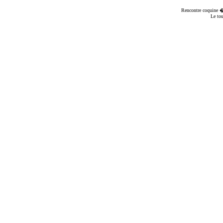
Rencontre coquine
� 
Le to