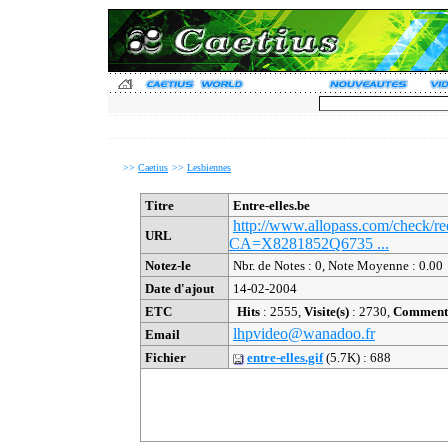
>>
Caetius
>>
Lesbiennes
Titre
Entre-elles.be
http://www.allopass.com/check/r
URL
CA=X8281852Q6735 ...
Notez-le
Nbr. de Notes : 0, Note Moyenne : 0.00
Date d'ajout
14-02-2004
ETC
Hits
: 2555,
Visite(s)
: 2730,
Commenta
lhpvideo@wanadoo.fr
Email
Fichier
entre-elles.gif
(5.7K) : 688