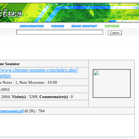
ne Soumise
://www.chienne-soumise.com/index.php?
aetius
de Notes : 1, Note Moyenne : 10.00
-2003
: 2604,
Visite(s)
: 5268,
Commentaire(s)
: 0
ennesoumi.gif
(6.2K) : 764