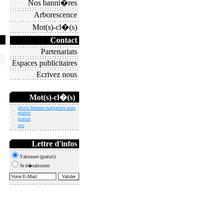
Nos banni�res
Arborescence
Mot(s)-cl�(s)
Contact
Partenariats
Espaces publicitaires
Ecrivez nous
Mot(s)-cl�(s)
photo femmes malgaches nues
-
gratuit
-
gratuit
-
sex
Lettre d'infos
S'abonner (gratuit)
Se d�sabonner