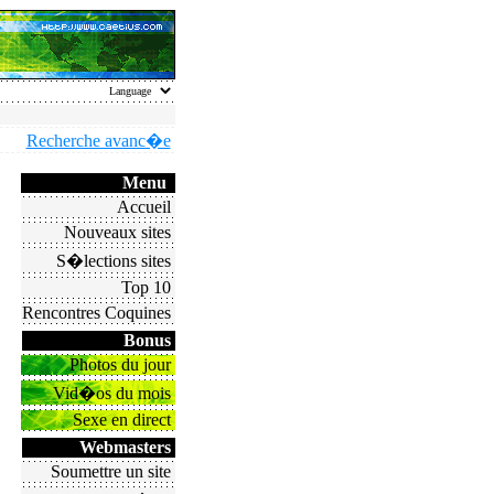
Recherche avanc�e
Menu
Accueil
Nouveaux sites
S�lections sites
Top 10
Rencontres Coquines
Bonus
Photos du jour
Vid�os du mois
Sexe en direct
Webmasters
Soumettre un site