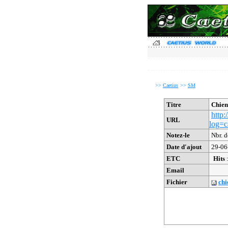
>>
Caetius
>>
SM
Titre
Chien
http
URL
log=c
Notez-le
Nbr. 
Date d'ajout
29-06
ETC
Hits
Email
Fichier
chi