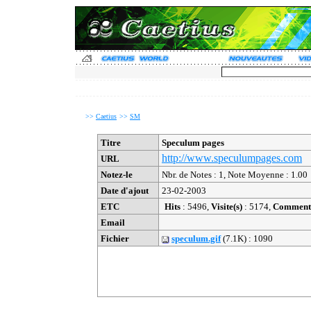
>>
Caetius
>>
SM
Titre
Speculum pages
http://www.speculumpages.com
URL
Notez-le
Nbr. de Notes : 1, Note Moyenne : 1.00
Date d'ajout
23-02-2003
ETC
Hits
: 5496,
Visite(s)
: 5174,
Commenta
Email
Fichier
speculum.gif
(7.1K) : 1090