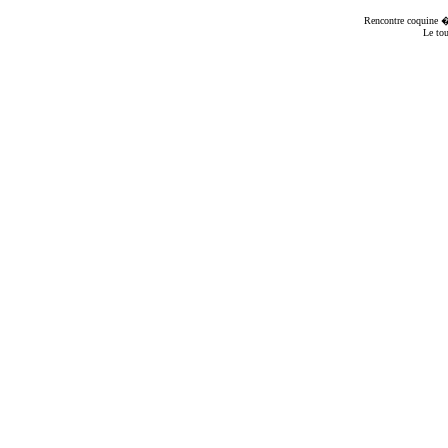
Rencontre coquine
� 
Le to