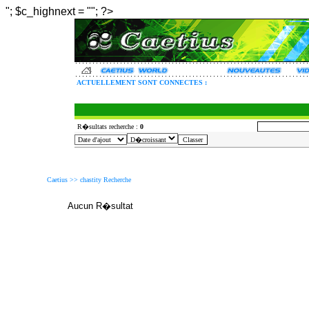
"; $c_highnext = ""; ?>
ACTUELLEMENT SONT CONNECTES :
R�sultats recherche :
0
Caetius >>
chastity Recherche
Aucun R�sultat