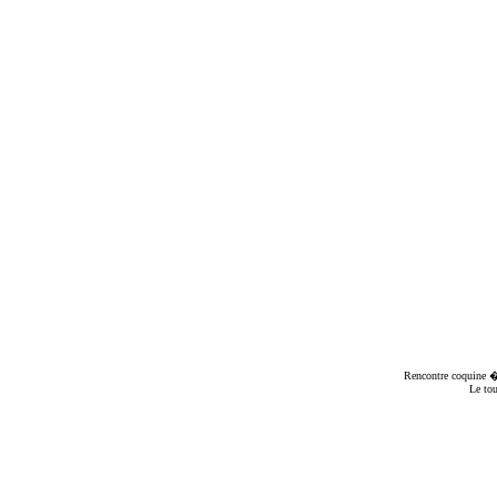
Rencontre coquine
� 
Le to