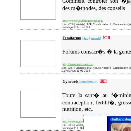
Comment controler son �jac
des m�thodes, des conseils
http://www.ejaculationprecoce.com
Hits: 2256 | Visite(s): 379 | Nbr. de Notes: 0 | Commentaire(s
Date d'ajout: 17-12-2003
Femiforum
[Avis]
[Notez-le]
Forums consacr�s � la gent
http://www.femiforum.com
Hits: 3237 | Visite(s): 345 | Nbr. de Notes: 3 | Commentaire(s
Date d'ajout: 13-02-2003
Gyneweb
[Avis]
[Notez-le]
Toute la sant� au f�minin
contraception, fertilit�, gro
nutrition, etc..
http://www.gyneweb.fr
Hits: 2334 | Visite(s): 360 | Nbr. de Notes: 0 | Commentaire(s
Date d'ajout: 13-02-2003