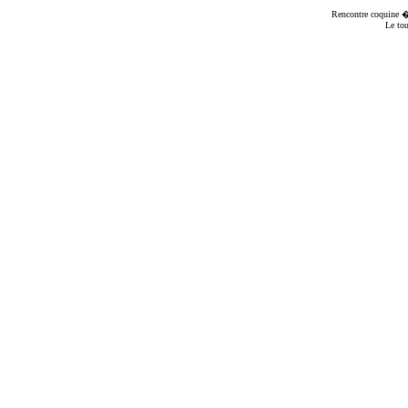
Rencontre coquine
� 
Le to