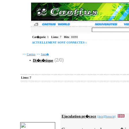
Cat�gorie
: 1
Liens
: 7
Hits
: 18391
ACTUELLEMENT SONT CONNECTES :
>>
Caetius
>>
Sant�
(2/0)
Di�t�tique
Liens: 7
Ejaculation pr�coce
[Avis]
[Notez-le]