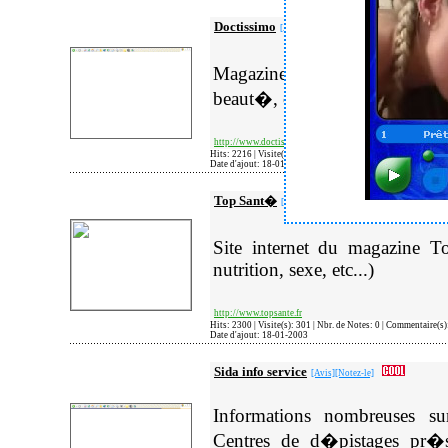
Doctissimo
[Avis]
[Notez-le]
Magazine de l'actualit� sa
beaut�, etc...
http://www.doctissimo.com
Hits: 2216 | Visite(s): 281 | Nbr. de Notes: 0 | Commentaire(s
Date d'ajout: 18-01-2003
Top Sant�
[Avis]
[Notez-le]
Site internet du magazine 
nutrition, sexe, etc...)
http://www.topsante.fr
Hits: 2300 | Visite(s): 301 | Nbr. de Notes: 0 | Commentaire(s
Date d'ajout: 18-01-2003
Sida info service
[Avis]
[Notez-le]
Informations nombreuses s
Centres de d�pistages pr�