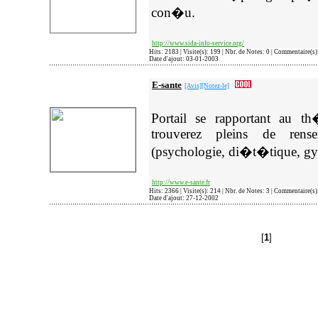
con�u.
http://www.sida-info-service.org/
Hits: 2183 | Visite(s): 199 | Nbr. de Notes: 0 | Commentaire(s
Date d'ajout: 03-01-2003
E-sante
[Avis]
[Notez-le]
Portail se rapportant au 
trouverez pleins de rens
(psychologie, di�t�tique, gy
http://www.e-sante.fr
Hits: 2366 | Visite(s): 214 | Nbr. de Notes: 3 | Commentaire(s
Date d'ajout: 27-12-2002
[
1
]